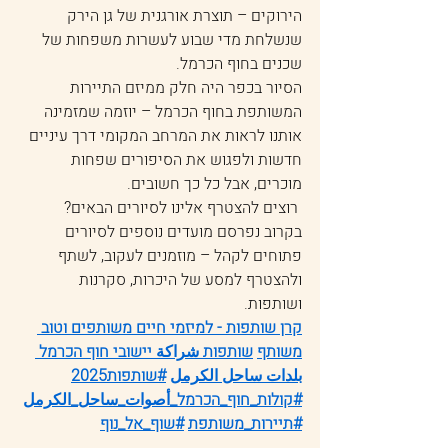
הירוקים – תוצרת אורגנית של גן הירק 
שנשלחת מדי שבוע לעשרות משפחות של 
שכנים בחוף הכרמל.
הסיור בכפר היה חלק ממיזם התיירות 
המשותפת בחוף הכרמל – יוזמה שמזמינה 
אותנו לראות את המרחב המקומי דרך עיניים 
חדשות ולפגוש את הסיפורים שפחות 
מוכרים, אבל כל כך חשובים.
 רוצים להצטרף אלינו לסיורים הבאים?
בקרוב נפרסם מועדים נוספים לסיורים 
פתוחים לקהל – מוזמנים לעקוב, לשתף 
ולהצטרף למסע של היכרות, סקרנות 
ושותפות.
קרן שותפות - למיזמי חיים משותפים וטוב 
משותף
שותפות شراكة יישובי חוף הכרמל 
بلدات ساحل الكرمل
#שותפות2025
#קולות_חוף_הכרמל_أصوات_ساحل_الكرمل
#תיירות_משותפת
#שוף_אל_נוף