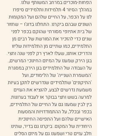
הפחות-מוכרים במרחב המשותף שלנו.
במהלך הסיור 4 תלמידות ותלמידים סיפרו 
לנו על הכפר, על החיים שלהם ועל המקומות 
השונים שבהם ביקרנו. התחלנו בדוג'ו – שחזור 
של בית אתיופי מסורתי שהוקם בכפר לפני 
שנים כדי להזכיר את המורשת של רבים מן 
התלמידים, כמו שתיים מן התלמידות שליוו 
והדריכו אותנו, שעלו לארץ רק לפני שנה וחצי.
בגן הירק שמענו על המיזם החינוכי המרשים, 
על העבודה של התלמידים בגן הירק במסגרת 
'המשמרת השנייה' של הלימודים, ועל 
'התיקונים' שתלמידים שנדרשים לתקן בעיות 
משמעת נדרשים לבצע, להוציא את העזים 
למרעה בשש וחצי בבוקר או לעבוד בערוגות.
בין לבין שמענו גם על החיים של התלמידים, 
בכפר ובכלל, על ההתמודדויות והמסעות 
האישיים שלהם ועל התפיסה החינוכית 
היחודית של המקום. ביקרנו גם בדיר, שתינו 
חלב עזים טרי ושמענו גם על מיזם הסלים 