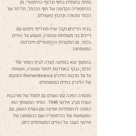
נפתח בתצפית בחוף וברצף ההיסטורי, מן
ההיסטוריה הקדומה של חוף הכרמל, תל דור ועד
הכפר טנטורה וקיבוץ נחשולים.
בבית הדייגים וקבר שיח מוג'רימי ניפגש עם
דייגים בני משפחות טנטורה, ונשמע על החיים
בכפר, מן המקורות ההיסטוריים וזיכרונות
המשפחות..
בהמשך נצא בנסיעה קצרה לבית הספר של
הכפר, נבקר באנדרטת לוחמי טנטורה, ונשוחח
על על תרבות הזיכרון Remembrance והמקום
של הזיכרון בחיים המשותפים.
טנטורה הפכה עם השנים גם לסמל של מורכבות
השיח סביב אירועי 1948. הסיור המשותף הוא
הזמנה להתמודדות אמיצה עם השיח הטעון, עם
המשמעות של ההיסטוריה ועם ההשפעה של
אירועי העבר על החיים המשותפים כיום.