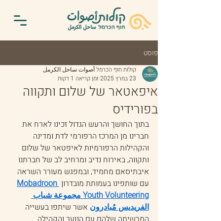
פוסט
‏קולות חוף הכרמל أصوات ساحل الكرمل
23 במרץ 2025
זמן קריאה 1 דקות
איפאטאר של שלום ותקווה
בפורידיס
בתוך החושך והרעש הגדול זכינו לארח את 
חברינו מן המרכז הרפורמי לדת ומדינה 
והקהילות הרפורמיות לאיפטאר של שלום 
ותקווה, באירוח נדיב ומרחיב לב של חברתנו 
איבתיסאם מחמיד, ובמפגש מעורר השראה 
עם שותפינו בעמותת מובדרון 
Mobadroon 
Youth Volunteering مجموعة شباب 
الفريديس مُبادرون
 אשר שיתפו בעשייה 
המרשימה שלהם עם הנוער והקהילה 